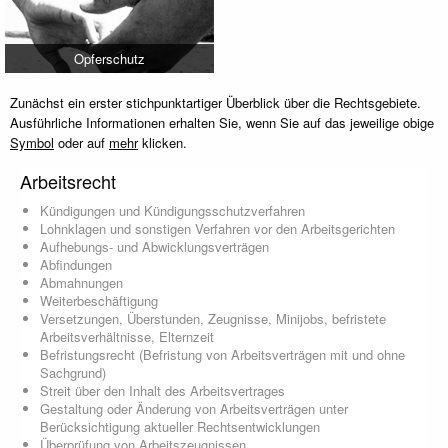
Opferschutz
Zunächst ein erster stichpunktartiger Überblick über die Rechtsgebiete.
Ausführliche Informationen erhalten Sie, wenn Sie auf das jeweilige obige
Symbol
oder auf
mehr
klicken.
Arbeitsrecht
Kündigungen und Kündigungsschutzverfahren
Lohnklagen und sonstigen Verfahren vor den Arbeitsgerichten
Aufhebungs- und Abwicklungsverträgen
Abfindungen
Abmahnungen
Weiterbeschäftigung
Versetzungen, Überstunden, Zeugnisse, Minijobs, befristete
Arbeitsverhältnisse, Elternzeit
Befristungsrecht (Befristung von Arbeitsverträgen mit und ohne
Sachgrund)
Streit über den Inhalt des Arbeitsvertrages
Gestaltung oder Änderung von Arbeitsverträgen unter
Berücksichtigung aktueller Rechtsentwicklungen
Überprüfung von Arbeitszeugnissen