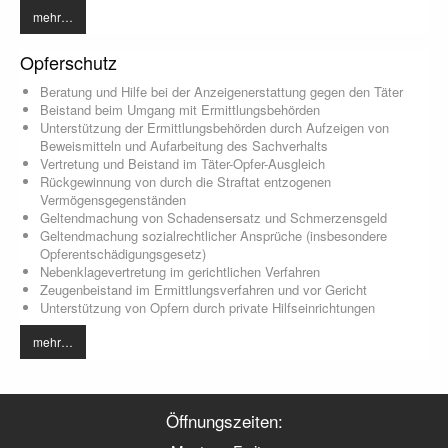
mehr…
Opferschutz
Beratung und Hilfe bei der Anzeigenerstattung gegen den Täter
Beistand beim Umgang mit Ermittlungsbehörden
Unterstützung der Ermittlungsbehörden durch Aufzeigen von
Beweismitteln und Aufarbeitung des Sachverhalts
Vertretung und Beistand im Täter-Opfer-Ausgleich
Rückgewinnung von durch die Straftat entzogenen
Vermögensgegenständen
Geltendmachung von Schadensersatz und Schmerzensgeld
Geltendmachung sozialrechtlicher Ansprüche (insbesondere
Opferentschädigungsgesetz)
Nebenklagevertretung im gerichtlichen Verfahren
Zeugenbeistand im Ermittlungsverfahren und vor Gericht
Unterstützung von Opfern durch private Hilfseinrichtungen
mehr…
Öffnungszeiten: